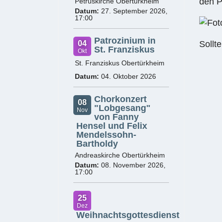
den P
Petruskirche Obertürkheim
Datum:
27. September 2026,
17:00
Patrozinium in
04
Sollt
St. Franziskus
Okt
St. Franziskus Obertürkheim
Datum:
04. Oktober 2026
Chorkonzert
08
"Lobgesang"
Nov
von Fanny
Hensel und Felix
Mendelssohn-
Bartholdy
Andreaskirche Obertürkheim
Datum:
08. November 2026,
17:00
25
Dez
Weihnachtsgottesdienst