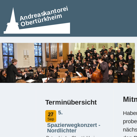
Mit
Terminübersicht
5.
Haben
27
Sep
probe
Spazierwegkonzert -
nächs
Nordlichter